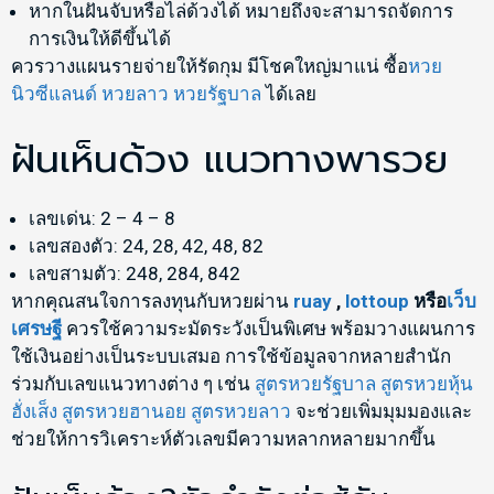
หากในฝันจับหรือไล่ด้วงได้ หมายถึงจะสามารถจัดการ
การเงินให้ดีขึ้นได้
ควรวางแผนรายจ่ายให้รัดกุม มีโชคใหญ่มาแน่ ซื้อ
หวย
นิวซีแลนด์
หวยลาว
หวยรัฐบาล
ได้เลย
ฝันเห็นด้วง แนวทางพารวย
เลขเด่น: 2 – 4 – 8
เลขสองตัว: 24, 28, 42, 48, 82
เลขสามตัว: 248, 284, 842
หากคุณสนใจการลงทุนกับหวยผ่าน
ruay
,
lottoup
หรือ
เว็บ
เศรษฐี
ควรใช้ความระมัดระวังเป็นพิเศษ พร้อมวางแผนการ
ใช้เงินอย่างเป็นระบบเสมอ การใช้ข้อมูลจากหลายสำนัก
ร่วมกับเลขแนวทางต่าง ๆ เช่น
สูตรหวยรัฐบาล
สูตรหวยหุ้น
ฮั่งเส็ง
สูตรหวยฮานอย
สูตรหวยลาว
จะช่วยเพิ่มมุมมองและ
ช่วยให้การวิเคราะห์ตัวเลขมีความหลากหลายมากขึ้น