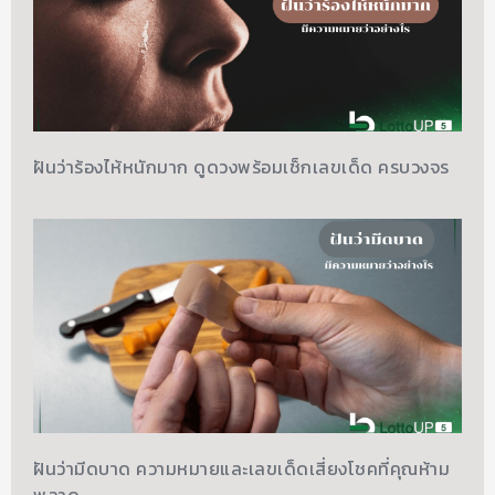
ฝันว่าร้องไห้หนักมาก ดูดวงพร้อมเช็กเลขเด็ด ครบวงจร
ฝันว่ามีดบาด ความหมายและเลขเด็ดเสี่ยงโชคที่คุณห้าม
พลาด