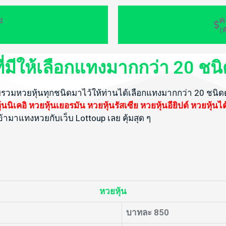
ย
ค
(ห
่มีให้เลือกแทงมากกว่า 20 ชนิ
รวมหวยหุ้นทุกชนิดมาไว้ให้ท่านได้เลือกแทงมากกว่า 20 ชนิดด
ุ้นนิเคอิ หวยหุ้นเยอรมัน หวยหุ้นรัสเซีย หวยหุ้นอียิปต์ หวยหุ้นไ
เข้ามาแทงหวยกับเว็บ Lottoup เลย คุ้มสุด ๆ
หวยหุ้น
บาทละ 850