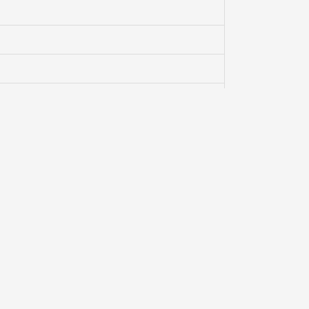
สูตรหวยหุ้นฮั่งเส็ง
โต้อัพได้