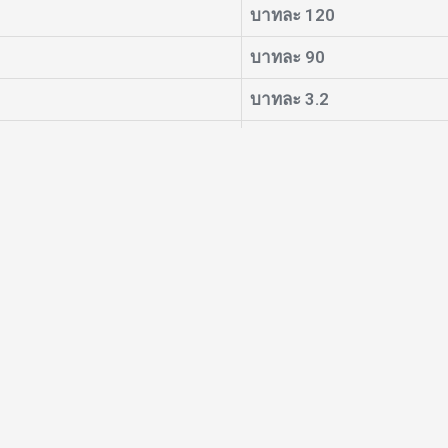
บาทละ 120
บาทละ 90
บาทละ 3.2
บาทละ 4.2
สูตรหวยหุ้นไทยเย็น
สูตรหวยหุ้นนิเคอิ
right 2026 –
LOTTOUP เว็บแทงหวยออนไลน์
เรื่องหวยไว้ใจล็อต