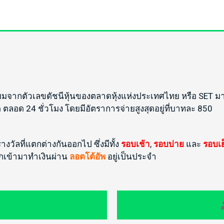
ฝาก/
แนะนำการใช้
แอพ ลอตโต้
หวย
น
งาน
อัพ
ออนไลน์
ิยมจากตัวเลขดัชนีหุ้นของตลาดหุ้งแห่งประเทศไทย หรือ SET
 ตลอด 24 ชั่วโมง โดยมีอัตราการจ่ายสูงสุดอยู่ที่บาทละ 850
ัลที่แตกต่างกันออกไป ซึ่งมีทั้ง
รอบเช้า
,
รอบบ่าย
และ
รอบเย
กเข้ามาทำเงินผ่าน
ลอตโต้อัพ
อยู่เป็นประจำ