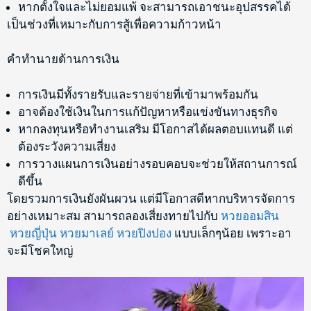
หากตั้งใจและไม่ยอมแพ้ จะสามารถเอาชนะอุปสรรคได้
เป็นช่วงที่เหมาะกับการสู้เพื่อความก้าวหน้า
คำทำนายด้านการเงิน
การเงินมีทั้งรายรับและรายจ่ายที่เข้ามาพร้อมกัน
อาจต้องใช้เงินในการแก้ปัญหาหรือแข่งขันทางธุรกิจ
หากลงทุนหรือทำงานเสริม มีโอกาสได้ผลตอบแทนดี แต่
ต้องระวังความเสี่ยง
การวางแผนการเงินอย่างรอบคอบจะช่วยให้สถานการณ์
ดีขึ้น
โดยรวมการเงินยังผันผวน แต่มีโอกาสดีหากบริหารจัดการ
อย่างเหมาะสม สามารถลองเสี่ยงทายไปกับ
หวยออมสิน
หวยญี่ปุ่น
หวยมาเลย์
หวยปิงปอง
แบบเล็กๆน้อย เพราะอา
จะมีโชคใหญ่