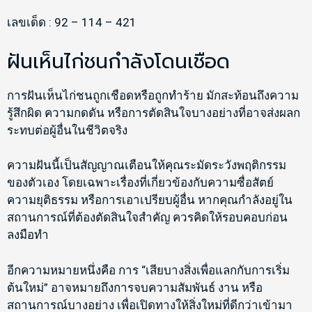
เลขเด็ด : 92 – 114 – 421
ฝันเห็นไก่ชนกำลังโดนเชือด
การฝันเห็นไก่ชนถูกเชือดหรือถูกทำร้าย มักสะท้อนถึงความ
รู้สึกผิด ความกดดัน หรือการตัดสินใจบางอย่างที่อาจส่งผลก
ระทบต่อผู้อื่นในชีวิตจริง
ความฝันนี้เป็นสัญญาณเตือนให้คุณระมัดระวังพฤติกรรม
ของตัวเอง โดยเฉพาะเรื่องที่เกี่ยวข้องกับความซื่อสัตย์
ความยุติธรรม หรือการเอาเปรียบผู้อื่น หากคุณกำลังอยู่ใน
สถานการณ์ที่ต้องตัดสินใจสำคัญ ควรคิดให้รอบคอบก่อน
ลงมือทำ
อีกความหมายหนึ่งคือ การ “เสียบางสิ่งเพื่อแลกกับการเริ่ม
ต้นใหม่” อาจหมายถึงการจบความสัมพันธ์ งาน หรือ
สถานการณ์บางอย่าง เพื่อเปิดทางให้สิ่งใหม่ที่ดีกว่าเข้ามา