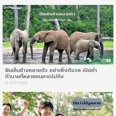
ฝันเห็นช้างหลายตัว อย่าเพิ่งกังวล เปิดคำ
ทำนายที่หลายคนคาดไม่ถึง
27/07/2026