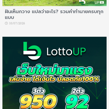
ฝันเห็นกวาง แปลว่าอะไร? รวมคำทำนายครบทุก
แบบ
10/07/2026