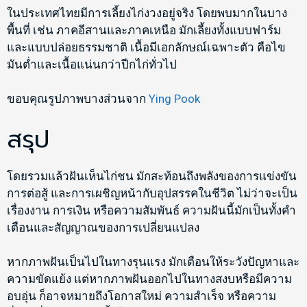
ในประเทศไทยมีการเลี้ยงไก่งวงอยู่จริง โดยพบมากในบาง
พื้นที่ เช่น ภาคอีสานและภาคเหนือ มักเลี้ยงทั้งแบบฟาร์ม
และแบบปล่อยธรรมชาติ เนื้อมีเอกลักษณ์เฉพาะตัว คือไข
มันต่ำและเนื้อแน่นกว่าปีกไก่ทั่วไป
ขอบคุณรูปภาพบางส่วนจาก
Ying Pook
สรุป
โดยรวมแล้วฝันเห็นไก่ชน มักสะท้อนถึงพลังของการแข่งขัน
การต่อสู้ และการเผชิญหน้ากับอุปสรรคในชีวิต ไม่ว่าจะเป็น
เรื่องงาน การเงิน หรือความสัมพันธ์ ความฝันนี้มักเป็นทั้งคำ
เตือนและสัญญาณของการเปลี่ยนแปลง
หากภาพฝันเป็นไปในทางรุนแรง มักเตือนให้ระวังปัญหาและ
ความขัดแย้ง แต่หากภาพฝันออกไปในทางสงบหรือมีความ
อบอุ่น ก็อาจหมายถึงโอกาสใหม่ ความสำเร็จ หรือความ