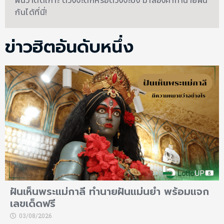
กันได้ที่นี่!
ข่าวฮิตอันดับหนึ่ง
ฝันเห็นพระแม่กาลี ทำนายฝันแม่นยำ พร้อมแจก
เลขเด็ดฟรี
03/08/2026