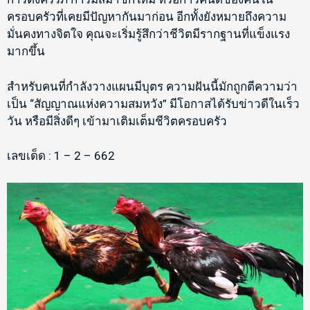
ครอบครัวที่เคยมีปัญหากันมาก่อน อีกทั้งยังหมายถึงความ
มั่นคงทางจิตใจ คุณจะเริ่มรู้สึกว่าชีวิตมีรากฐานที่แข็งแรง
มากขึ้น
สำหรับคนที่กำลังวางแผนมีบุตร ความฝันนี้มักถูกตีความว่า
เป็น “สัญญาณแห่งความสมหวัง” มีโอกาสได้รับข่าวดีในเร็ว
วัน หรือมีสิ่งดีๆ เข้ามาเติมเต็มชีวิตครอบครัว
เลขเด็ด : 1 – 2 – 662