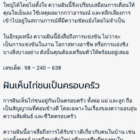
ใหญ่ได้โดยไม่ตั้งใจ ความฝันนี้จึงเปรียบเสมือนการเตือนให้
คุณใจเย็นลง ใช้เหตุผลมากกว่าอารมณ์ และหลีกเลี่ยงการ
เข้าไปอยู่ในสถานการณ์ที่มีความขัดแย้งโดยไม่จำเป็น
ในอีกมุมหนึ่ง ความฝันนี้ยังสื่อถึงการแข่งขัน ไม่ว่าจะ
เป็นการแข่งขันในงาน โอกาสทางอาชีพ หรือการแย่งชิง
บางสิ่งบางอย่าง ดังนั้นคุณต้องเตรียมตัวให้พร้อมอยู่เสมอ
เลขเด็ด : 98 – 240 – 638
ฝันเห็นไก่ชนเป็นครอบครัว
การฝันเห็นไก่ชนอยู่กันเป็นครอบครัว ทั้งพ่อ แม่ และลูก ถือ
เป็นสัญญาณที่ค่อนข้างดี โดยเฉพาะในเรื่องของความอบอุ่น
ความสัมพันธ์ และชีวิตครอบครัว
ความฝันนี้อาจสื่อถึงการได้รับข่าวดีเกี่ยวกับคนในบ้าน เช่น
การตั้งครรภ์ การมีสมาชิกใหม่ หรือการคืนดีของคนใน