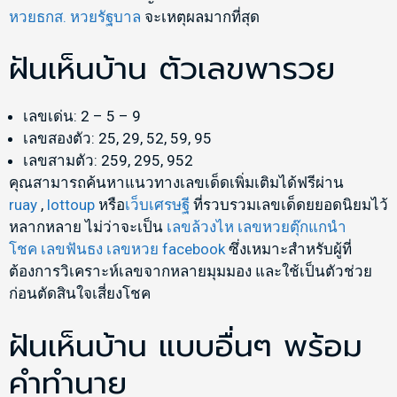
หวยธกส.
หวยรัฐบาล
จะเหตุผลมากที่สุด
ฝันเห็นบ้าน ตัวเลขพารวย
เลขเด่น: 2 – 5 – 9
เลขสองตัว: 25, 29, 52, 59, 95
เลขสามตัว: 259, 295, 952
คุณสามารถค้นหาแนวทางเลขเด็ดเพิ่มเติมได้ฟรีผ่าน
ruay
,
lottoup
หรือ
เว็บเศรษฐี
ที่รวบรวมเลขเด็ดยยอดนิยมไว้
หลากหลาย ไม่ว่าจะเป็น
เลขล้วงไห
เลขหวยตุ๊กแกนำ
โชค
เลขฟันธง
เลขหวย facebook
ซึ่งเหมาะสำหรับผู้ที่
ต้องการวิเคราะห์เลขจากหลายมุมมอง และใช้เป็นตัวช่วย
ก่อนตัดสินใจเสี่ยงโชค
ฝันเห็นบ้าน แบบอื่นๆ พร้อม
คำทำนาย