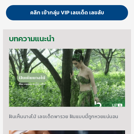
คลิก เข้ากลุ่ม VIP เลขเด็ด เลขลับ
บทความแนะนำ
ฝันเห็นนางไม้ เลขเด็ดพารวย ฝันแบบนี้ถูกหวยแน่นอน