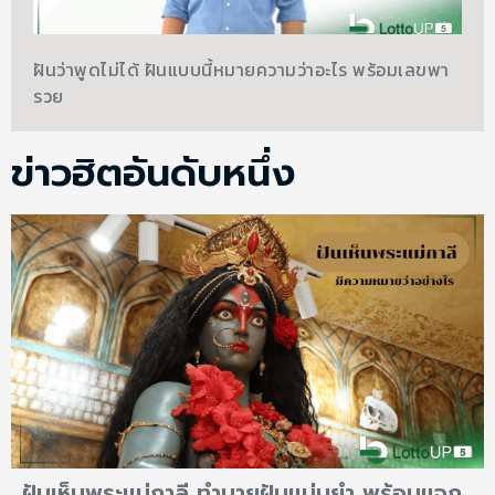
ฝันว่าพูดไม่ได้ ฝันแบบนี้หมายความว่าอะไร พร้อมเลขพา
รวย
ข่าวฮิตอันดับหนึ่ง
ฝันเห็นพระแม่กาลี ทำนายฝันแม่นยำ พร้อมแจก