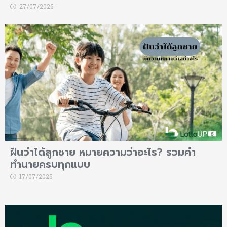
27/07/2026
ฝันว่าได้ลูกชาย หมายความว่าอะไร? รวมคำ
ทำนายครบทุกแบบ
17/07/2026