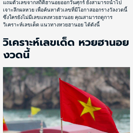
แถมตัวเลขจากสถิติฮานอยออกวันศุกร์ ยังสามารถนำไป
เจาะลึกผลหวย เพื่อค้นหาตัวเลขที่มีโอกาสออกรางวัลงวดนี้
ซึ่งใครยังไม่มีเลขแทงหวยฮานอย คุณสามารถดูการ
วิเคราะห์เลขเด็ด แนวทางหวยฮานอย ได้ดังนี้
วิเคราะห์เลขเด็ด หวยฮานอย
งวดนี้