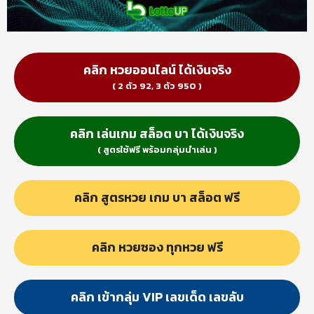
คลิก หวยออนไลน์ ได้เงินจริง
( 2 ตัว 92, 3 ตัว 950 )
คลิก เล่นเกม สล็อต บา ได้เงินจริง
( สูตรใช้ฟรี พร้อมกลุ่มนำเล่น )
คลิก สูตรหวย เกม บา สล็อต ฟรี
คลิก หวยซอง ทุกหวย ฟรี
คลิก เข้ากลุ่ม VIP เลขเด็ด เลขลับ