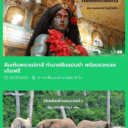
ฝันเห็นพระแม่กาลี ทำนายฝันแม่นยำ พร้อมแจกเลข
เด็ดฟรี
03/08/2026
ความเชื่อและทำนายฝัน
,
ทั่วไป
•