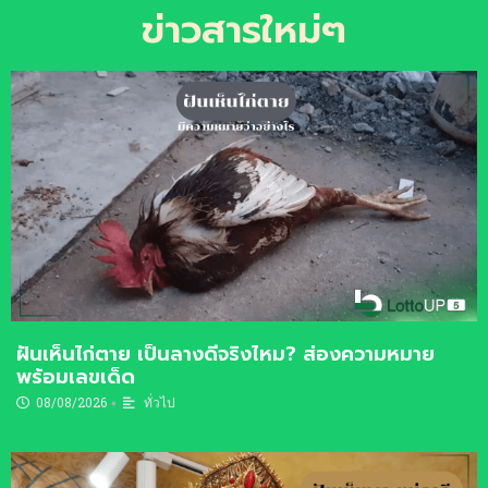
ข่าวสารใหม่ๆ
ฝันเห็นไก่ตาย เป็นลางดีจริงไหม? ส่องความหมาย
พร้อมเลขเด็ด
08/08/2026
ทั่วไป
•