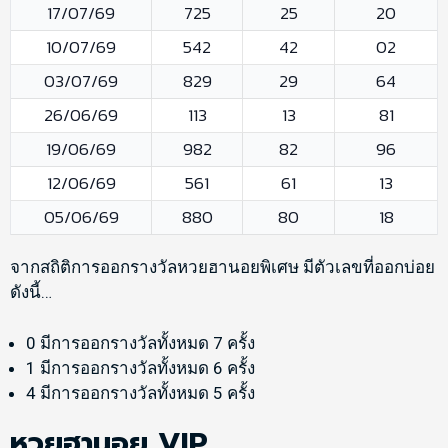
17/07/69
725
25
20
10/07/69
542
42
02
03/07/69
829
29
64
26/06/69
113
13
81
19/06/69
982
82
96
12/06/69
561
61
13
05/06/69
880
80
18
จากสถิติการออกรางวัลหวยฮานอยพิเศษ มีตัวเลขที่ออกบ่อย
ดังนี้…
0 มีการออกรางวัลทั้งหมด 7 ครั้ง
1 มีการออกรางวัลทั้งหมด 6 ครั้ง
4 มีการออกรางวัลทั้งหมด 5 ครั้ง
หวยฮานอย
VIP