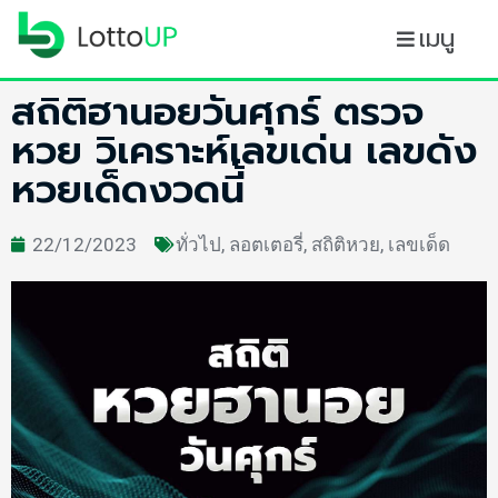
เมนู
สถิติฮานอยวันศุกร์ ตรวจ
หวย วิเคราะห์เลขเด่น เลขดัง
หวยเด็ดงวดนี้
22/12/2023
ทั่วไป
,
ลอตเตอรี่
,
สถิติหวย
,
เลขเด็ด