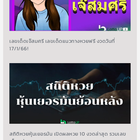
เลขเด็ดเจ๊สมศรี เลขเด็ดแนวทางหวยฟรี งวดวันที่
17/1/66!
สถิติหวยหุ้นเยอรมัน เปิดผลหวย 10 งวดล่าสุด รวมเลข