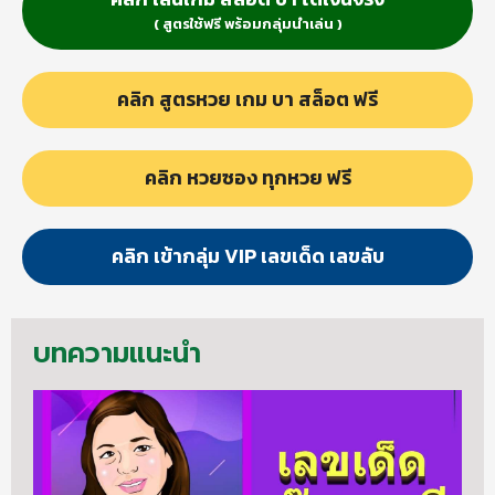
( สูตรใช้ฟรี พร้อมกลุ่มนำเล่น )
คลิก สูตรหวย เกม บา สล็อต ฟรี
คลิก หวยซอง ทุกหวย ฟรี
คลิก เข้ากลุ่ม VIP เลขเด็ด เลขลับ
บทความแนะนำ