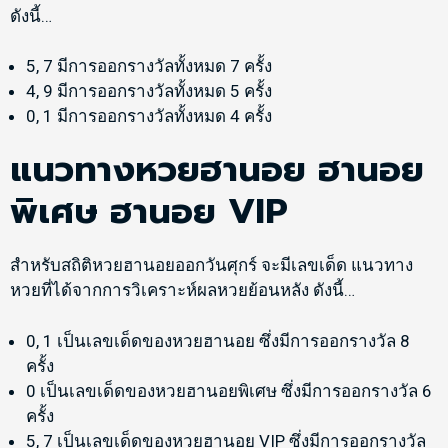
ดังนี้…
5, 7 มีการออกรางวัลทั้งหมด 7 ครั้ง
4, 9 มีการออกรางวัลทั้งหมด 5 ครั้ง
0, 1 มีการออกรางวัลทั้งหมด 4 ครั้ง
แนวทางหวยฮานอย ฮานอย
พิเศษ ฮานอย
VIP
สำหรับสถิติหวยฮานอยออกวันศุกร์ จะมีเลขเด็ด แนวทาง
หวยที่ได้จากการวิเคราะห์ผลหวยย้อนหลัง ดังนี้…
0, 1 เป็นเลขเด็ดของหวยฮานอย ซึ่งมีการออกรางวัล 8
ครั้ง
0 เป็นเลขเด็ดของหวยฮานอยพิเศษ ซึ่งมีการออกรางวัล 6
ครั้ง
5, 7 เป็นเลขเด็ดของหวยฮานอย VIP ซึ่งมีการออกรางวัล