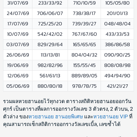
31/07/69
233/33/92
710/10/59
105/05/80
24/07/69
706/06/07
738/38/17
201/01/13
17/07/69
725/25/20
739/39/27
048/48/04
10/07/69
542/42/02
767/67/60
433/33/53
03/07/69
829/29/64
165/65/65
386/86/58
26/06/69
113/13/81
804/04/32
090/90/25
19/06/69
982/82/96
155/55/45
808/08/98
12/06/69
561/61/13
889/89/05
494/94/90
05/06/69
880/80/18
978/78/75
421/21/27
รวมผลหวยฮานอยไว้ทุกงวด ตารางสถิติหวยฮานอยออกวัน
ศุกร์ เป็นตารางที่ผลการออกรางวัลเลข 3 ตัวตรง, 2 ตัวบน, 2
ตัวล่าง ของ
หวยฮานอย
ฮานอยพิเศษ
และ
หวยฮานอย VIP
ที่
คุณสามารถเช็กสถิติการออกรางวัลเลขเบิ้ล, เลขซ้ำได้