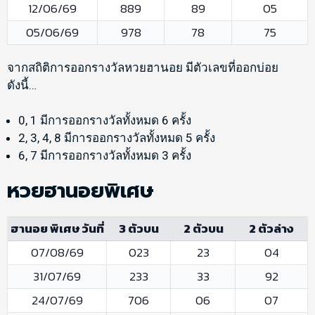
12/06/69
889
89
05
05/06/69
978
78
75
จากสถิติการออกรางวัลหวยฮานอย มีตัวเลขที่ออกบ่อย
ดังนี้…
0, 1 มีการออกรางวัลทั้งหมด 6 ครั้ง
2, 3, 4, 8 มีการออกรางวัลทั้งหมด 5 ครั้ง
6, 7 มีการออกรางวัลทั้งหมด 3 ครั้ง
หวยฮานอยพิเศษ
ฮานอย พิเศษ วันที่
3 ตัวบน
2 ตัวบน
2 ตัวล่าง
07/08/69
023
23
04
31/07/69
233
33
92
24/07/69
706
06
07