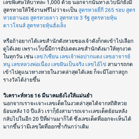
เลขพิเศษให้บาทละ 1,000 ด้วย นอกจากนั้นทางเว็บนี้ก็ยังมี
สูตรหวยให้ใช้งานฟรีไม่ว่าจะเป็น
สูตรหวยยี่กี 265 รอบ
สูตร
หวยฮานอย
สูตรหวยลาว
สูตรหวย 3 รัฐ
สูตรหวยหุ้น
ดาวโจนส์
สูตรหวยหุ้นฮั่งเส็ง
หรือถ้าอยากได้เลขสำนักดังหวยซองเจ้าดังก็กดเข้าไปเลือก
ดูได้เลย เพราะเว็บนี้มีการอัปเดตเลขสำนักดังมาให้ทุกงวด
ในทุกวัน เช่น
เลข7เซียน
เลขเจ้าพ่อปากแดง
เลขอาจารย์
หนู
เลขหลวงพ่อเนื่อง
เลขฝันเป็นจริง
เลขไอ้ไข่
สามารถกด
เข้าไปดูแนวทางหวยในงวดล่าสุดได้เลย ก็จะมีโอกาสถูก
รางวัลได้ง่ายขึ้น
วิเคราะห์หวย 16 มีนาคมยังไงให้แม่นยำ
นอกจากเราจะเจาะเลขเด็ดในงวดล่าสุดได้จากสถิติหวย
ย้อนหลัง 10 ปีแล้ว เราก็ฺยังสามารถเจาะเลขเด็ดย้อนหลัง
กลับไปในอีก 20 ปีที่ผ่านมาก็ได้ ซึ่งเลขเด็ดที่ออกจะเห็นได้
มากขึ้นว่ามีเลขใดที่ออกซ้ำกันกว่าเดิม