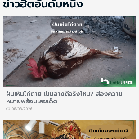
ข่าวฮิตอันดับหนึ่ง
ฝันเห็นไก่ตาย เป็นลางดีจริงไหม? ส่องความ
หมายพร้อมเลขเด็ด
08/08/2026