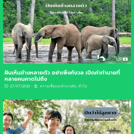
ฝันเห็นช้างหลายตัว อย่าเพิ่งกังวล เปิดคำทำนายที่
หลายคนคาดไม่ถึง
27/07/2026
ความเชื่อและทำนายฝัน
,
ทั่วไป
•