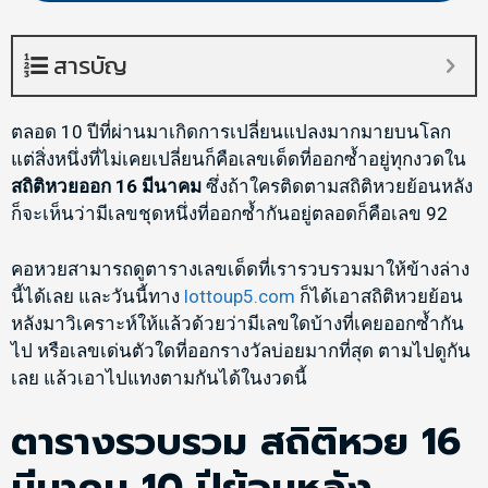
สารบัญ
ตลอด 10 ปีที่ผ่านมาเกิดการเปลี่ยนแปลงมากมายบนโลก
แต่สิ่งหนึ่งที่ไม่เคยเปลี่ยนก็คือเลขเด็ดที่ออกซ้ำอยู่ทุกงวดใน
สถิติหวยออก 16 มีนาคม
ซึ่งถ้าใครติดตามสถิติหวยย้อนหลัง
ก็จะเห็นว่ามีเลขชุดหนึ่งที่ออกซ้ำกันอยู่ตลอดก็คือเลข 92
คอหวยสามารถดูตารางเลขเด็ดที่เรารวบรวมมาให้ข้างล่าง
นี้ได้เลย และวันนี้ทาง
lottoup5.com
ก็ได้เอาสถิติหวยย้อน
หลังมาวิเคราะห์ให้แล้วด้วยว่ามีเลขใดบ้างที่เคยออกซ้ำกัน
ไป หรือเลขเด่นตัวใดที่ออกรางวัลบ่อยมากที่สุด ตามไปดูกัน
เลย แล้วเอาไปแทงตามกันได้ในงวดนี้
ตารางรวบรวม สถิติหวย 16
มีนาคม 10 ปีย้อนหลัง