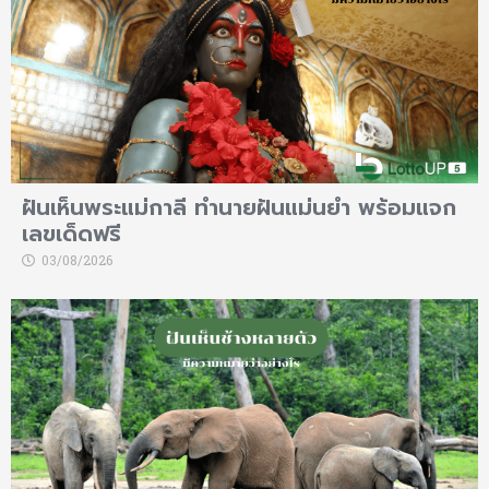
ฝันเห็นพระแม่กาลี ทำนายฝันแม่นยำ พร้อมแจก
เลขเด็ดฟรี
03/08/2026