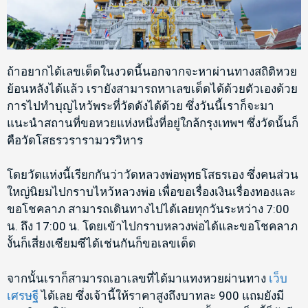
ถ้าอยากได้เลขเด็ดในงวดนี้นอกจากจะหาผ่านทางสถิติหวย
ย้อนหลังได้แล้ว เรายังสามารถหาเลขเด็ดได้ด้วยตัวเองด้วย
การไปทำบุญไหว้พระที่วัดดังได้ด้วย ซึ่งวันนี้เราก็จะมา
แนะนำสถานที่ขอหวยแห่งหนึ่งที่อยู่ใกล้กรุงเทพฯ ซึ่งวัดนั้นก็
คือวัดโสธรวรารามวรวิหาร
โดยวัดแห่งนี้เรียกกันว่าวัดหลวงพ่อพุทธโสธรเอง ซึ่งคนส่วน
ใหญ่นิยมไปกราบไหว้หลวงพ่อ เพื่อขอเรื่องเงินเรื่องทองและ
ขอโชคลาภ สามารถเดินทางไปได้เลยทุกวันระหว่าง 7:00
น. ถึง 17:00 น. โดยเข้าไปกราบหลวงพ่อได้และขอโชคลาภ
งั้นก็เสี่ยงเซียมซีได้เช่นกันก็ขอเลขเด็ด
จากนั้นเราก็สามารถเอาเลขที่ได้มาแทงหวยผ่านทาง
เว็บ
เศรษฐี
ได้เลย ซึ่งเจ้านี้ให้ราคาสูงถึงบาทละ 900 แถมยังมี