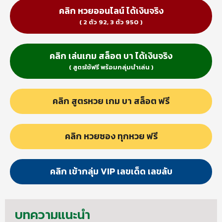
คลิก หวยออนไลน์ ได้เงินจริง
( 2 ตัว 92, 3 ตัว 950 )
คลิก เล่นเกม สล็อต บา ได้เงินจริง
( สูตรใช้ฟรี พร้อมกลุ่มนำเล่น )
คลิก สูตรหวย เกม บา สล็อต ฟรี
คลิก หวยซอง ทุกหวย ฟรี
คลิก เข้ากลุ่ม VIP เลขเด็ด เลขลับ
บทความแนะนำ