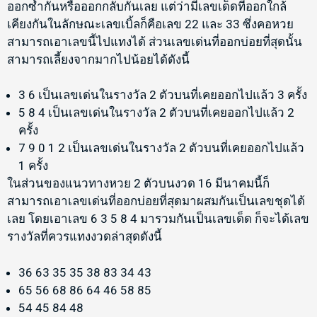
ออกซ้ำกันหรือออกกลับกันเลย แต่ว่ามีเลขเด็ดที่ออกใกล้
เคียงกันในลักษณะเลขเบิ้ลก็คือเลข 22 และ 33 ซึ่งคอหวย
สามารถเอาเลขนี้ไปแทงได้ ส่วนเลขเด่นที่ออกบ่อยที่สุดนั้น
สามารถเลี้ยงจากมากไปน้อยได้ดังนี้
3 6 เป็นเลขเด่นในรางวัล 2 ตัวบนที่เคยออกไปแล้ว 3 ครั้ง
5 8 4 เป็นเลขเด่นในรางวัล 2 ตัวบนที่เคยออกไปแล้ว 2
ครั้ง
7 9 0 1 2 เป็นเลขเด่นในรางวัล 2 ตัวบนที่เคยออกไปแล้ว
1 ครั้ง
ในส่วนของแนวทางหวย 2 ตัวบนงวด 16 มีนาคมนี้ก็
สามารถเอาเลขเด่นที่ออกบ่อยที่สุดมาผสมกันเป็นเลขชุดได้
เลย โดยเอาเลข 6 3 5 8 4 มารวมกันเป็นเลขเด็ด ก็จะได้เลข
รางวัลที่ควรแทงงวดล่าสุดดังนี้
36 63 35 35 38 83 34 43
65 56 68 86 64 46 58 85
54 45 84 48