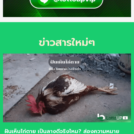
ข่าวสารใหม่ๆ
ฝันเห็นไก่ตาย เป็นลางดีจริงไหม? ส่องความหมาย