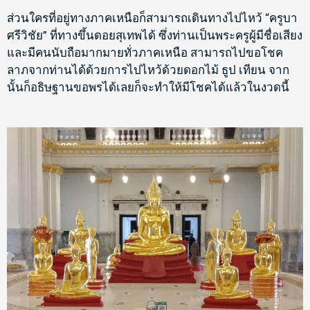
ส่วนใครที่อยู่ทางภาคเหนือก็สามารถเดินทางไปไหว้ “ครูบา
ศรีวิชัย” ที่ทางขึ้นดอยสุเทพได้ ซึ่งท่านเป็นพระครูผู้มีชื่อเสียง
และมีคนนับถือมากมายทั่วภาคเหนือ สามารถไปขอโชค
ลาภจากท่านได้ด้วยการไปไหว้ด้วยดอกไม้ ธูป เทียน จาก
นั้นก็อธิษฐานขอพรได้เลยก็จะทำให้มีโชคได้แล้วในงวดนี้