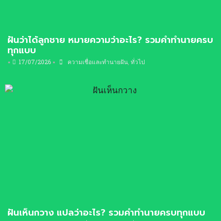
ฝันว่าได้ลูกชาย หมายความว่าอะไร? รวมคำทำนายครบ
ทุกแบบ
17/07/2026
ความเชื่อและทำนายฝัน
,
ทั่วไป
•
•
ฝันเห็นกวาง แปลว่าอะไร? รวมคำทำนายครบทุกแบบ