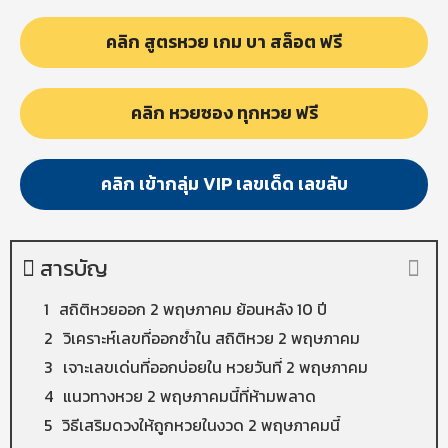
คลิก สูตรหวย เกม บา สล็อต ฟรี
คลิก หวยซอง ทุกหวย ฟรี
คลิก เข้ากลุ่ม VIP เลขเด็ด เลขลับ
สารบัญ
สถิติหวยออก 2 พฤษภาคม ย้อนหลัง 10 ปี
วิเคราะห์เลขที่ออกซ้ำใน สถิติหวย 2 พฤษภาคม
เจาะเลขเด่นที่ออกบ่อยใน หวยวันที่ 2 พฤษภาคม
แนวทางหวย 2 พฤษภาคมนี้ที่ห้ามพลาด
วิธีเสริมดวงให้ถูกหวยในงวด 2 พฤษภาคมนี้