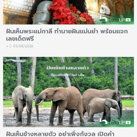
ฝันเห็นพระแม่กาลี ทำนายฝันแม่นยำ พร้อมแจก
เลขเด็ดฟรี
03/08/2026
•
ฝันเห็นช้างหลายตัว อย่าเพิ่งกังวล เปิดคำ