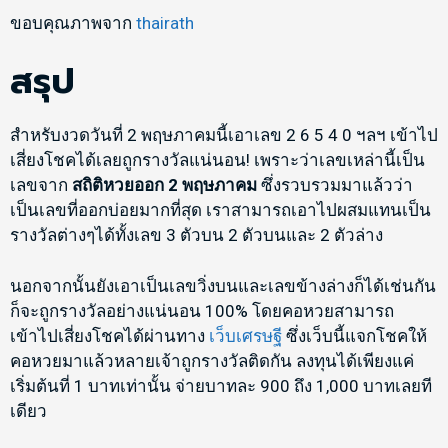
ขอบคุณภาพจาก
thairath
สรุป
สำหรับงวดวันที่ 2 พฤษภาคมนี้เอาเลข 2 6 5 4 0 ฯลฯ เข้าไป
เสี่ยงโชคได้เลยถูกรางวัลแน่นอน! เพราะว่าเลขเหล่านี้เป็น
เลขจาก
สถิติหวยออก 2 พฤษภาคม
ซึ่งรวบรวมมาแล้วว่า
เป็นเลขที่ออกบ่อยมากที่สุด เราสามารถเอาไปผสมแทนเป็น
รางวัลต่างๆได้ทั้งเลข 3 ตัวบน 2 ตัวบนและ 2 ตัวล่าง
นอกจากนั้นยังเอาเป็นเลขวิ่งบนและเลขข้างล่างก็ได้เช่นกัน
ก็จะถูกรางวัลอย่างแน่นอน 100% โดยคอหวยสามารถ
เข้าไปเสี่ยงโชคได้ผ่านทาง
เว็บเศรษฐี
ซึ่งเว็บนี้แจกโชคให้
คอหวยมาแล้วหลายเจ้าถูกรางวัลติดกัน ลงทุนได้เพียงแค่
เริ่มต้นที่ 1 บาทเท่านั้น จ่ายบาทละ 900 ถึง 1,000 บาทเลยที
เดียว