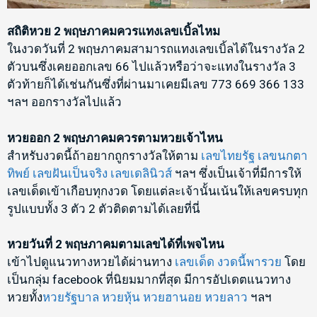
สถิติหวย 2 พฤษภาคมควรแทงเลขเบิ้ลไหม
ในงวดวันที่ 2 พฤษภาคมสามารถแทงเลขเบิ้ลได้ในรางวัล 2
ตัวบนซึ่งเคยออกเลข 66 ไปแล้วหรือว่าจะแทงในรางวัล 3
ตัวท้ายก็ได้เช่นกันซึ่งที่ผ่านมาเคยมีเลข 773 669 366 133
ฯลฯ ออกรางวัลไปแล้ว
หวยออก 2 พฤษภาคมควรตามหวยเจ้าไหน
สำหรับงวดนี้ถ้าอยากถูกรางวัลให้ตาม
เลขไทยรัฐ
เลขนกตา
ทิพย์
เลขฝันเป็นจริง
เลขเดลินิวส์
ฯลฯ ซึ่งเป็นเจ้าที่มีการให้
เลขเด็ดเข้าเกือบทุกงวด โดยแต่ละเจ้านั้นเน้นให้เลขครบทุก
รูปแบบทั้ง 3 ตัว 2 ตัวติดตามได้เลยที่นี่
หวยวันที่ 2 พฤษภาคมตามเลขได้ที่เพจไหน
เข้าไปดูแนวทางหวยได้ผ่านทาง
เลขเด็ด งวดนี้พารวย
โดย
เป็นกลุ่ม facebook ที่นิยมมากที่สุด มีการอัปเดตแนวทาง
หวยทั้ง
หวยรัฐบาล
หวยหุ้น
หวยฮานอย
หวยลาว
ฯลฯ