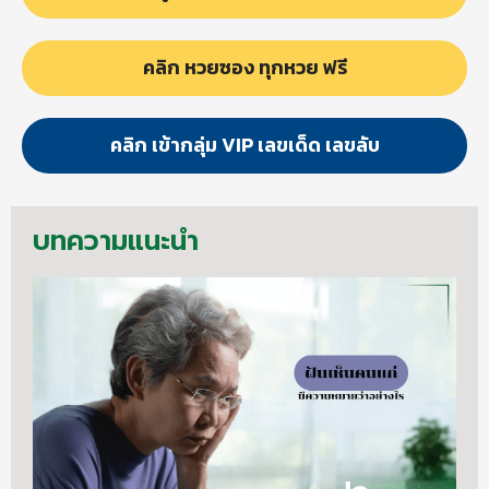
คลิก หวยซอง ทุกหวย ฟรี
คลิก เข้ากลุ่ม VIP เลขเด็ด เลขลับ
บทความแนะนำ