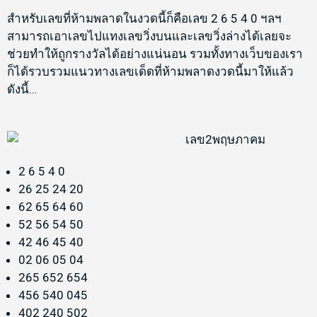
สำหรับเลขที่ห้ามพลาดในงวดนี้ก็คือเลข 2 6 5 4 0 ฯลฯ
สามารถเอาเลขไปแทงเลขวิ่งบนและเลขวิ่งล่างได้เลยจะ
ช่วยทำให้ถูกรางวัลได้อย่างแน่นอน รวมทั้งทางเว็บของเรา
ก็ได้รวบรวมแนวทางเลขเด็ดที่ห้ามพลาดงวดนี้มาให้แล้ว
ดังนี้…
2 6 5 4 0
26 25 24 20
62 65 64 60
52 56 54 50
42 46 45 40
02 06 05 04
265 652 654
456 540 045
402 240 502