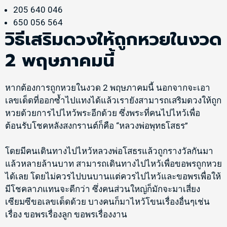
205 640 046
650 056 564
วิธีเสริมดวงให้ถูกหวยในงวด
2 พฤษภาคมนี้
หากต้องการถูกหวยในงวด 2 พฤษภาคมนี้ นอกจากจะเอา
เลขเด็ดที่ออกซ้ำไปแทงได้แล้วเรายังสามารถเสริมดวงให้ถูก
หวยด้วยการไปไหว้พระอีกด้วย ซึ่งพระที่คนไปไหว้เพื่อ
ต้อนรับโชคหลังสงกรานต์ก็คือ “หลวงพ่อพุทธโสธร”
โดยมีคนเดินทางไปไหว้หลวงพ่อโสธรแล้วถูกรางวัลกันมา
แล้วหลายล้านบาท สามารถเดินทางไปไหว้เพื่อขอพรถูกหวย
ได้เลย โดยไม่ควรไปบนบานแต่ควรไปไหว้และขอพรเพื่อให้
มีโชคลาภแทนจะดีกว่า ซึ่งคนส่วนใหญ่ก็มักจะมาเสี่ยง
เซียมซีขอเลขเด็ดด้วย บางคนก็มาไหว้โขนเรื่องอื่นๆเช่น
เรื่อง ขอพรเรื่องลูก ขอพรเรื่องงาน