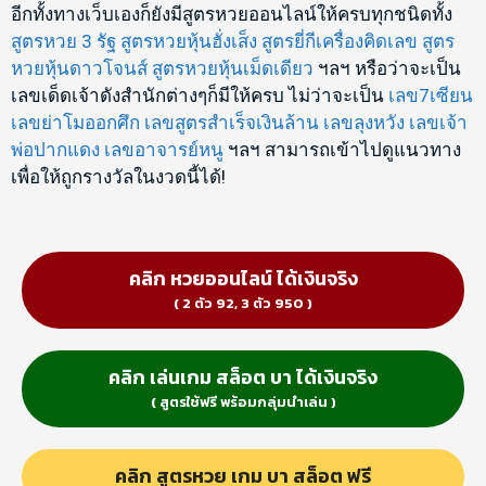
อีกทั้งทางเว็บเองก็ยังมีสูตรหวยออนไลน์ให้ครบทุกชนิดทั้ง
สูตรหวย 3 รัฐ
สูตรหวยหุ้นฮั่งเส็ง
สูตรยี่กีเครื่องคิดเลข
สูตร
หวยหุ้นดาวโจนส์
สูตรหวยหุ้นเม็ดเดียว
ฯลฯ หรือว่าจะเป็น
เลขเด็ดเจ้าดังสำนักต่างๆก็มีให้ครบ ไม่ว่าจะเป็น
เลข7เซียน
เลขย่าโมออกศึก
เลขสูตรสำเร็จเงินล้าน
เลขลุงหวัง
เลขเจ้า
พ่อปากแดง
เลขอาจารย์หนู
ฯลฯ สามารถเข้าไปดูแนวทาง
เพื่อให้ถูกรางวัลในงวดนี้ได้!
คลิก หวยออนไลน์ ได้เงินจริง
( 2 ตัว 92, 3 ตัว 950 )
คลิก เล่นเกม สล็อต บา ได้เงินจริง
( สูตรใช้ฟรี พร้อมกลุ่มนำเล่น )
คลิก สูตรหวย เกม บา สล็อต ฟรี