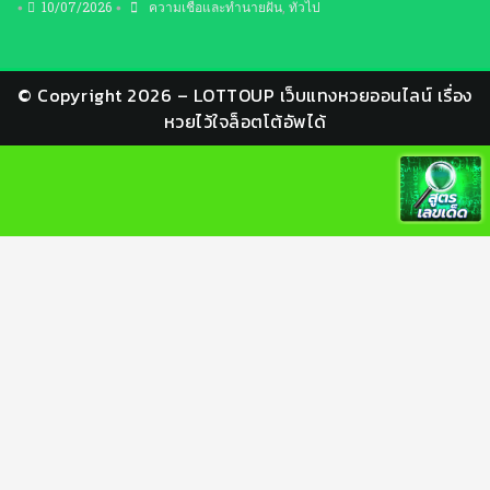
10/07/2026
ความเชื่อและทำนายฝัน
,
ทั่วไป
•
•
© Copyright 2026 –
LOTTOUP เว็บแทงหวยออนไลน์
เรื่อง
หวยไว้ใจล็อตโต้อัพได้