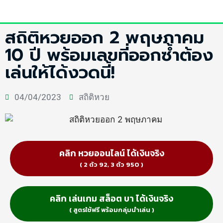
สถิติหวยออก 2 พฤษภาคม
10 ปี พร้อมเลขที่ออกซ้ำต้อง
เล่นให้ได้งวดนี้!
04/04/2023
สถิติหวย
คลิก หวยออนไลน์ ได้เงินจริง
( 2 ตัว 92, 3 ตัว 950 )
คลิก เล่นเกม สล็อต บา ได้เงินจริง
( สูตรใช้ฟรี พร้อมกลุ่มนำเล่น )