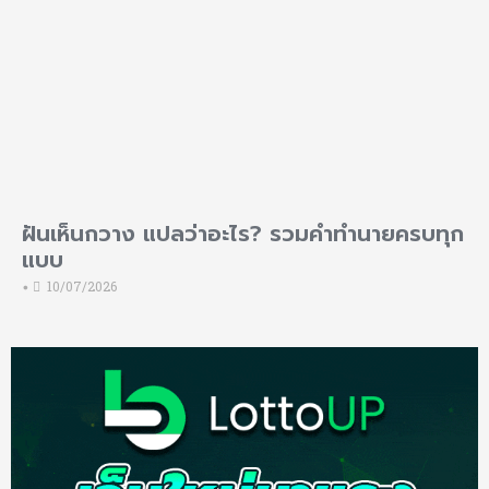
ฝันเห็นกวาง แปลว่าอะไร? รวมคำทำนายครบทุก
แบบ
10/07/2026
•