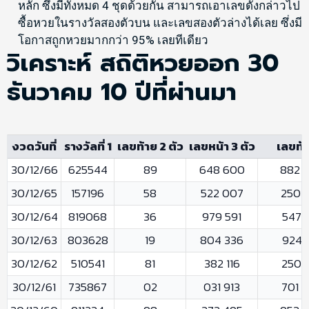
หลัก ซึ่งมีทั้งหมด 4 ชุดด้วยกัน สามารถเอาเลขดังกล่าวไป
ซื้อหวยในรางวัลสองตัวบน และเลขสองตัวล่างได้เลย ซึ่งมี
โอกาสถูกหวยมากกว่า 95% เลยทีเดียว
วิเคราะห์ สถิติหวยออก 30
ธันวาคม 10 ปีที่ผ่านมา
งวดวันที่
รางวัลที่ 1
เลขท้าย 2 ตัว
เลขหน้า 3 ตัว
เลขท้า
30/12/66
625544
89
648 600
882
30/12/65
157196
58
522 007
250
30/12/64
819068
36
979 591
547
30/12/63
803628
19
804 336
924
30/12/62
510541
81
382 116
250
30/12/61
735867
02
031 913
701