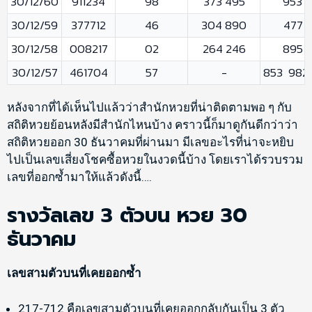
30/12/60
911234
98
373 495
953
30/12/59
377712
46
304 890
477
30/12/58
008217
02
264 246
895
30/12/57
461704
57
-
853 982
หลังจากที่ได้เห็นไปแล้วว่าสำนักหวยที่น่าติดตามพอ ๆ กับ
สถิติหวยย้อนหลังมีสำนักไหนบ้าง คราวนี้ก็มาดูกันดีกว่าว่า
สถิติหวยออก 30 ธันวาคมที่ผ่านมา มีเลขอะไรที่น่าจะหยิบ
ไปเป็นเลขเสี่ยงโชคซื้อหวยในงวดนี้บ้าง โดยเราได้รวบรวม
เลขที่ออกซ้ำมาให้แล้วดังนี้….
รางวัลเลข 3 ตัวบน หวย 30
ธันวาคม
เลขสามตัวบนที่เคยออกซ้ำ
217-712 คือเลขสามตัวบนที่เคยออกกลับกันเป็น 3 ตัว