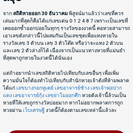
จาก
สถิติหวยออก 30 ธันวาคม
พิสูจน์มาแล้วว่าเลขที่ควร
เล่นมากที่สุดก็คือได้แก่เลขเด่น 0 1 2 4 8 7 เพราะเป็นเลขที่
เคยออกซ้ำออกบ่อยในทุกๆ รางวัลของงวดนี้ คอหวยสามารถ
เอาเลขดังกล่าวนี้ไปผสมกันเป็นเลขชุดเพื่อแทงหวยใน
รางวัลเลข 3 ตัวบน เลข 3 ตัวโต๊ด หรือว่าจะแทง 2 ตัวบน
และเลข 2 ตัวล่างก็ได้ เนื่องจากเป็นแนวทางหวยที่แม่นยำ
ที่สุดพาถูกหวยในงวดนี้ได้นั่นเอง
แต่ถ้าอยากนำเลขสถิติหวยไปเทียบกับเลขอื่นๆ เพื่อเพิ่ม
ความมั่นใจก็ต้องทำไปเทียบกับสำนักหวยเจ้าดังที่ห้ามพลาด
ได้แก่
เลขบางกอกทูเดย์
เลขอาจารย์ช้าง
เลขเจ้าพ่อปาก
แดง
เลขอาจารย์กุ้ง
เลขย่าโมออกศึก
หวยดังเจ้านี้ล้วนเป็น
หวยที่ให้เลขถูกรางวัลบ่อยมาก หากไม่อยากพลาดการถูก
หวยผ่าน
เว็บเศรษฐี
งวดนี้ก็ต้องตามเลขเหล่านี้แล้วละ