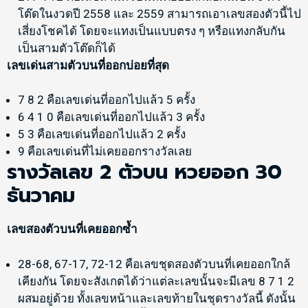
โต๊ดในงวดปี 2558 และ 2559 สามารถเอาเลขสองตัวนี้ไป
เสี่ยงโชคได้ โดยจะแทงเป็นแบบตรง ๆ หรือแทงกลับกัน
เป็นสามตัวโต๊ดก็ได้
เลขเด่นสามตัวบนที่ออกบ่อยที่สุด
7 8 2 คือเลขเด่นที่ออกไปแล้ว 5 ครั้ง
6 4 1 0 คือเลขเด่นที่ออกไปแล้ว 3 ครั้ง
5 3 คือเลขเด่นที่ออกไปแล้ว 2 ครั้ง
9 คือเลขเด่นที่ไม่เคยออกรางวัลเลย
รางวัลเลข 2 ตัวบน หวยออก 30
ธันวาคม
เลขสองตัวบนที่เคยออกซ้ำ
28-68, 67-17, 72-12 คือเลขชุดสองตัวบนที่เคยออกใกล้
เคียงกัน โดยจะสังเกตได้ว่าแต่ละเลขนั้นจะมีเลข 8 7 1 2
ผสมอยู่ด้วย ทั้งเลขหน้าและเลขท้ายในชุดรางวัลนี้ ดังนั้น