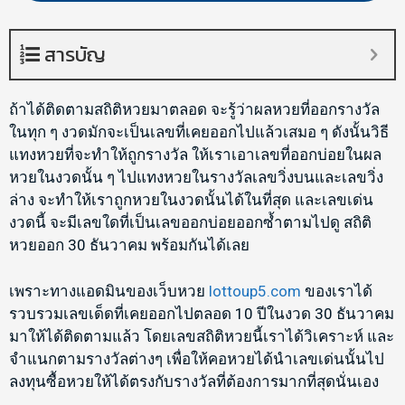
สารบัญ
ถ้าได้ติดตามสถิติหวยมาตลอด จะรู้ว่าผลหวยที่ออกรางวัล
ในทุก ๆ งวดมักจะเป็นเลขที่เคยออกไปแล้วเสมอ ๆ ดังนั้นวิธี
แทงหวยที่จะทำให้ถูกรางวัล ให้เราเอาเลขที่ออกบ่อยในผล
หวยในงวดนั้น ๆ ไปแทงหวยในรางวัลเลขวิ่งบนและเลขวิ่ง
ล่าง จะทำให้เราถูกหวยในงวดนั้นได้ในที่สุด และเลขเด่น
งวดนี้ จะมีเลขใดที่เป็นเลขออกบ่อยออกซ้ำตามไปดู สถิติ
หวยออก 30 ธันวาคม พร้อมกันได้เลย
เพราะทางแอดมินของเว็บหวย
lottoup5.com
ของเราได้
รวบรวมเลขเด็ดที่เคยออกไปตลอด 10 ปีในงวด 30 ธันวาคม
มาให้ได้ติดตามแล้ว โดยเลขสถิติหวยนี้เราได้วิเคราะห์ และ
จำแนกตามรางวัลต่างๆ เพื่อให้คอหวยได้นำเลขเด่นนั้นไป
ลงทุนซื้อหวยให้ได้ตรงกับรางวัลที่ต้องการมากที่สุดนั่นเอง