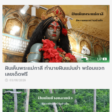
ฝันเห็นพระแม่กาลี ทำนายฝันแม่นยำ พร้อมแจก
เลขเด็ดฟรี
03/08/2026