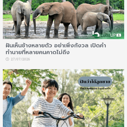
ฝันเห็นช้างหลายตัว อย่าเพิ่งกังวล เปิดคำ
ทำนายที่หลายคนคาดไม่ถึง
27/07/2026