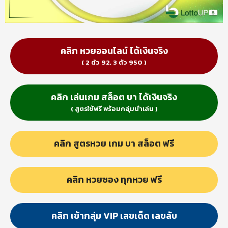
คลิก หวยออนไลน์ ได้เงินจริง
( 2 ตัว 92, 3 ตัว 950 )
คลิก เล่นเกม สล็อต บา ได้เงินจริง
( สูตรใช้ฟรี พร้อมกลุ่มนำเล่น )
คลิก สูตรหวย เกม บา สล็อต ฟรี
คลิก หวยซอง ทุกหวย ฟรี
คลิก เข้ากลุ่ม VIP เลขเด็ด เลขลับ