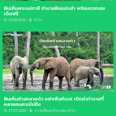
ฝันเห็นพระแม่กาลี ทำนายฝันแม่นยำ พร้อมแจกเลข
เด็ดฟรี
03/08/2026
ทั่วไป
•
ฝันเห็นช้างหลายตัว อย่าเพิ่งกังวล เปิดคำทำนายที่
หลายคนคาดไม่ถึง
27/07/2026
ความเชื่อและทำนายฝัน
,
ทั่วไป
•