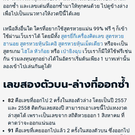
ออกซ้ำ และเลขเด่นที่ออกซ้ำมาให้ทุกคนด้วย ไปดูข้างล่าง
เพื่อไปเป็นแนวทางให้งวดปีนี้ได้เลย
เหนือสิ่งอื่นใด ใครที่อยากใช้สูตรหวยแม่น 99% ฟรี ๆ ก็เข้า
ใช้ผ่านเว็บเราได้ โดยมีทั้ง
สูตรยี่กีเครื่องคิดเลข
สูตรหวย
ฮานอย
สูตรหวยหุ้นนิเคอิ
สูตรหวยหุ้นเม็ดเดียว
หรือจะเป็น
สูตรเกม
ไฮโล
หัวก้อย
หรือ
เป่ายิงฉุบ
เว็บเราก็มีให้ใช้ฟรีเช่น
กัน ร่วมลงทุนทุกอย่างได้ในอัตราเริ่มต้นเพียง 1 บาทเท่านั้น
ลองเข้าไปเล่นกันดูได้!
เลขสองตัวบน-ล่างที่ออกซ้ำ
82
คือเลขที่ออกไป 2 ครั้งในสองตัวล่าง โดยเป็นปี 2557
และ 2558 ติดกันเลยสองปี สามารถเอาเลขนี้ไปแทงงวด
ล่าสุดได้ เพราะเป็นเลขจาก สถิติหวยออก 1 สิงหาคม ที่
คาดว่าจะออกแน่นอน
91
คือเลขที่เคยออกไปแล้ว 2 ครั้งในสองตัวบน ซึ่งออกไป