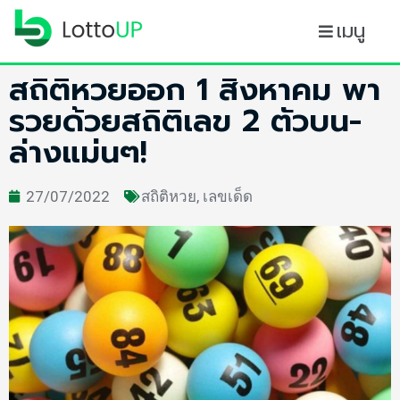
เมนู
สถิติหวยออก 1 สิงหาคม พา
รวยด้วยสถิติเลข 2 ตัวบน-
ล่างแม่นๆ!
27/07/2022
สถิติหวย
,
เลขเด็ด