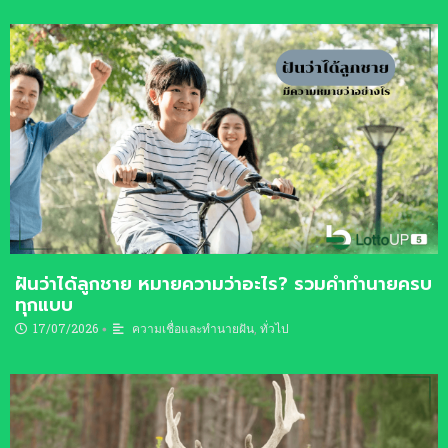
ฝันว่าได้ลูกชาย หมายความว่าอะไร? รวมคำทำนายครบ
ทุกแบบ
17/07/2026
ความเชื่อและทำนายฝัน
,
ทั่วไป
•