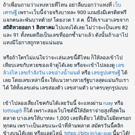
ถ้าเพื่อนถามว่าแทงหวยที่ไหน อย่าลืมบอกว่าแทงที่
เว็บ
เศรษฐี
เพราะเว็บนี้จ่ายจริงบาทละ 900 แถมยังมีเครดิตฟรี
แจกคนละพันบาทด้วย! โดยงวด 1 ส.ค. นี้ให้เราเอาเลขจาก
สถิติหวยออก 1 สิงหาคม
ไปแทงได้เลย ไม่ว่าจะเป็นเลข 82
และ 91 ทั้งหมดถือเป็นเลขที่ออกซ้ำมาแล้ว ดังนั้นถ้าเอาไป
แทงมีโอกาสถูกหวยแน่นอน
หรือถ้าใครไม่แน่ใจว่าจะเล่นเลขนี้ดีไหม ก็ให้ลองเข้าไป
เทียบเลขกับหวยซองเจ้าดูได้เลย หรือจะเข้าไปลองดู
เลข
ล้วงไห
เลขกำลังวัน
เลขอ่างน้ำมนต์
หรือ
เลขธูปเศรษฐี
ได้
เลย โดยเลขเหล่านี้จะให้แนวทางหวยรัฐบาลสุดแม่นกับเรา
ได้ ให้ทั้งเลขเด่น เลขสองตัว เลขสามตัว มาครบทุกรูปแบบ
เข้าไปลองเสี่ยงโชคกันได้เลยวันนี้ จะแทงผ่าน
ruay
หรือ
lottoup5
ก็ได้ เพราะสองเว็บไซต์นี้ให้อัตราจ่ายสูงที่สุดใน
ตลาด บางเลขให้บาทละ 1,000 เลยทีเดียว ได้ยินไม่ผิดหรอก
ทุกคน เพราะเป็นเลขแนะนำที่ห้ามพลาด สมัครวันนี้คลิก
ข้างบนได้เลย หรือแอดไลน์
https://bity.in/up-sup
นี้มาได้!