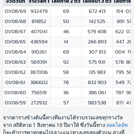
งวดวันที่
รางวัลที่ 1
เลขท้าย 2 ตัว
เลขหน้า 3 ตัว
เลขท้าย 3
01/08/69
932479
69
672 413
154 0
01/08/68
811852
50
142 525
891 5
01/08/67
407041
46
579 408
622 0
01/08/65
436594
14
266 893
447 2
01/08/64
910261
69
307 103
004 7
01/08/63
569391
92
575 931
578 8
01/08/62
387006
58
135 983
795 5
01/08/61
386602
78
832 903
549 7
01/08/60
756519
36
386 061
787 9
01/08/59
272932
57
983 538
871 4
จากตารางข้างต้นนี้ทางทีมงานได้รวบรวมเลขทุกรางวัล
จาก สถิติหวย 1 สิงหาคม 10 ปีมาให้ ซึ่งวันนี้ทาง
ลอตโตอัพ
ก็จะทำการพาทุกคนไปเจาะแนวทางเลขสองตัวบน-ล่างที่