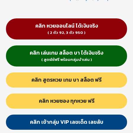
คลิก หวยออนไลน์ ได้เงินจริง
( 2 ตัว 92, 3 ตัว 950 )
คลิก เล่นเกม สล็อต บา ได้เงินจริง
( สูตรใช้ฟรี พร้อมกลุ่มนำเล่น )
คลิก สูตรหวย เกม บา สล็อต ฟรี
คลิก หวยซอง ทุกหวย ฟรี
คลิก เข้ากลุ่ม VIP เลขเด็ด เลขลับ