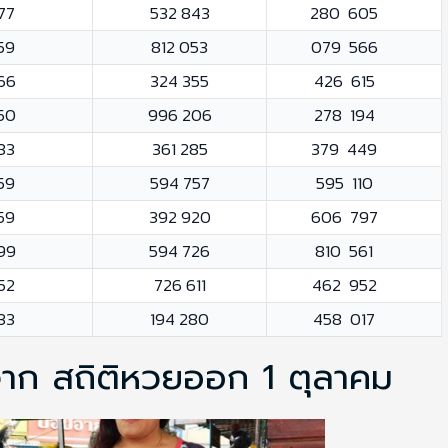
77
532 843
280 605
59
812 053
079 566
66
324 355
426 615
50
996 206
278 194
83
361 285
379 449
59
594 757
595 110
59
392 920
606 797
99
594 726
810 561
52
726 611
462 952
33
194 280
458 017
จาก สถิติหวยออก 1 ตุลาคม