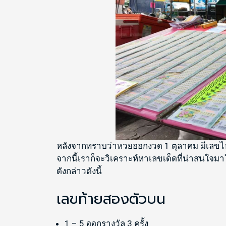
หลังจากทราบว่าหวยออกงวด 1 ตุลาคม มีเลขไห
จากนี้เราก็จะวิเคราะห์หาเลขเด็ดที่น่าสนใจม
ดังกล่าวดังนี้
เลขท้ายสองตัวบน
1 – 5 ออกรางวัล 3 ครั้ง