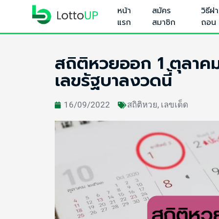
หน้า
สมัคร
วิธีฝ
แรก
สมาชิก
ถอน
สถิติหวยออก 1 ตุลาคม
เลขรัฐบาลงวดนี้
16/09/2022
สถิติหวย
,
เลขเด็ด