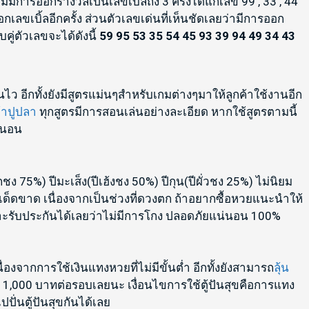
การออกรางวัลเป็นเลขเบิ้ลถึง 3 ครั้งได้แก่เลข 99 , 33 , 44
กเลขเบิ้ลอีกครั้ง ส่วนตัวเลขเด่นที่เห็นชัดเลยว่ามีการออก
คู่ตัวเลขจะได้ดังนี้
59 95 53 35 54 45 93 39 94 49 34 43
ินไว อีกทั้งยังมีสูตรแม่นๆสำหรับเกมต่างๆมาให้ลูกค้าใช้งานอีก
ต้าปูปลา
ทุกสูตรมีการสอนเล่นอย่างละเอียด หากใช้สูตรตามนี้
่นอน
ชง 75%) ปีมะเส็ง(ปีเฮ้งชง 50%) ปีกุน(ปีผั่วชง 25%) ไม่นิยม
ยเด็ดขาด เนื่องจากเป็นช่วงที่ดวงตก ถ้าอยากซื้อหวยแนะนำให้
ะรับประกันได้เลยว่าไม่มีการโกง ปลอดภัยแน่นอน 100%
ื่องจากการใช้เงินแทงหวยที่ไม่มีขั้นต่ำ อีกทั้งยังสามารถ
ลุ้น
งสุด 1,000 บาทต่อรอบเลยนะ เงื่อนไขการใช้ตู้ปันสุขคือการแทง
ั่นตู้ปันสุขกันได้เลย