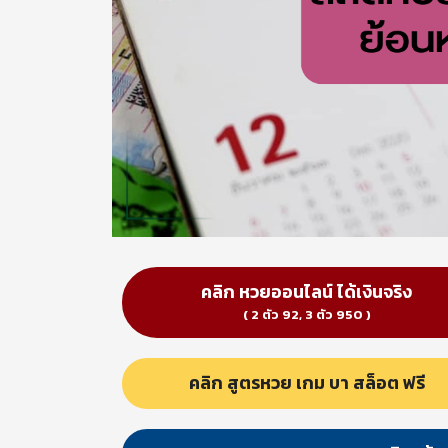
คลิก หวยออนไลน์ ได้เงินจริง
( 2 ตัว 92, 3 ตัว 950 )
คลิก สูตรหวย เกม บา สล็อต ฟรี