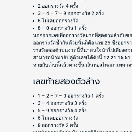
2 ออกรางวัล 4 ครั้ง
3 – 4 – 7 – 9 ออกรางวัล 2 ครั้ง
6 ไม่เคยออกรางวัล
8 – 0 ออกรางวัล 1 ครั้ง
นอกจากเลขที่ออกรางวัลมากที่สุดตามลำดับของ
ออกรางวัลซ้ำกันด้วยนั่นก็คือ เลข 25 ซึ่งออกร
รางวัลสองตัวบนงวดนี้ที่น่าสนใจนำไปเสียงดชคไ
สามารถนำมาจับคู่ตัวเลขได้ดังนี้
12 21 15 51
หวยกับเว็บนี้แล้วดวงขึ้น เงินทองไหลมาเทมาจ
เลขท้ายสองตัวล่าง
1 – 2 – 7 – 0 ออกรางวัล 1 ครั้ง
3 – 4 ออกรางวัล 3 ครั้ง
5 – 9 ออกรางวัล 4 ครั้ง
6 ไม่เคยออกรางวัล
8 ออกรางวัล 2 ครั้ง