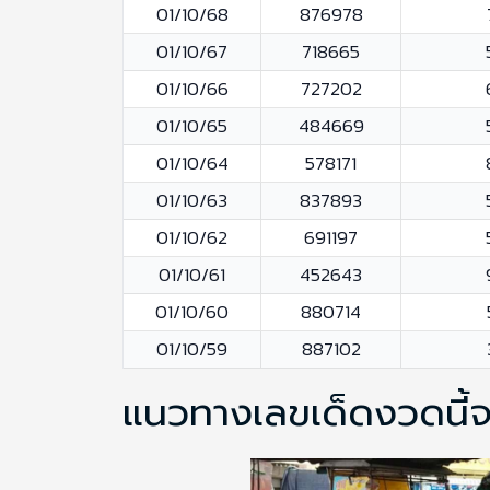
01/10/68
876978
01/10/67
718665
01/10/66
727202
01/10/65
484669
01/10/64
578171
01/10/63
837893
01/10/62
691197
01/10/61
452643
01/10/60
880714
01/10/59
887102
แนวทางเลขเด็ดงวดนี้