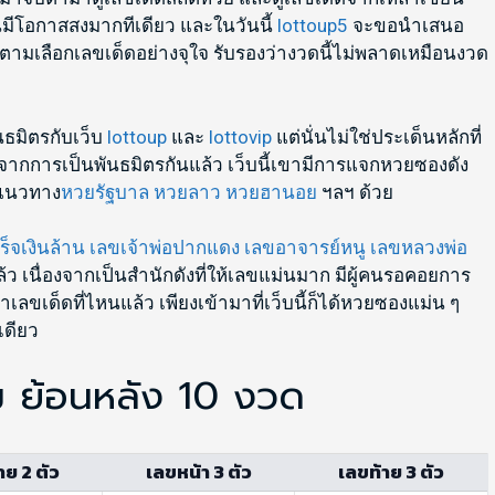
้นมีโอกาสสงมากทีเดียว และในวันนี้
lottoup5
จะขอนำเสนอ
ามเลือกเลขเด็ดอย่างจุใจ รับรองว่างวดนี้ไม่พลาดเหมือนงวด
นธมิตรกับเว็บ
lottoup
และ
lottovip
แต่นั่นไม่ใช่ประเด็นหลักที่
กจากการเป็นพันธมิตรกันแล้ว เว็บนี้เขามีการแจกหวยซองดัง
นแนวทาง
หวยรัฐบาล
หวยลาว
หวยฮานอย
ฯลฯ ด้วย
ร็จเงินล้าน
เลขเจ้าพ่อปากแดง
เลขอาจารย์หนู
เลขหลวงพ่อ
่แล้ว เนื่องจากเป็นสำนักดังที่ให้เลขแม่นมาก มีผู้คนรอคอยการ
เลขเด็ดที่ไหนแล้ว เพียงเข้ามาที่เว็บนี้ก็ได้หวยซองแม่น ๆ
เดียว
ม ย้อนหลัง 10 งวด
าย 2 ตัว
เลขหน้า 3 ตัว
เลขท้าย 3 ตัว