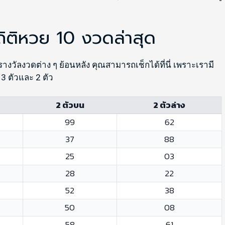
สถิติหวย 10 งวดล่าสุด
ัลงวดต่าง ๆ ย้อนหลัง คุณสามารถเช็กได้ที่นี่ เพราะเรามี
 3 ตัวและ 2 ตัว
2 ตัวบน
2 ตัวล่าง
99
62
37
88
25
03
28
22
52
38
50
08
58
61