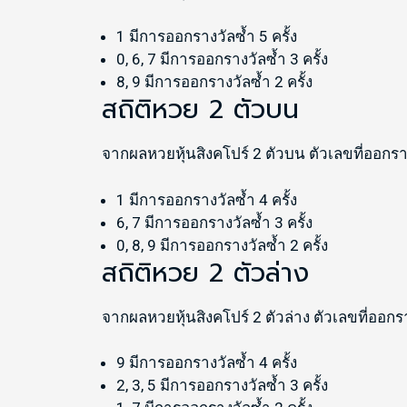
1 มีการออกรางวัลซ้ำ 5 ครั้ง
0, 6, 7 มีการออกรางวัลซ้ำ 3 ครั้ง
8, 9 มีการออกรางวัลซ้ำ 2 ครั้ง
สถิติหวย 2 ตัวบน
จากผลหวยหุ้นสิงคโปร์ 2 ตัวบน ตัวเลขที่ออกรางว
1 มีการออกรางวัลซ้ำ 4 ครั้ง
6, 7 มีการออกรางวัลซ้ำ 3 ครั้ง
0, 8, 9 มีการออกรางวัลซ้ำ 2 ครั้ง
สถิติหวย 2 ตัวล่าง
จากผลหวยหุ้นสิงคโปร์ 2 ตัวล่าง ตัวเลขที่ออกราง
9 มีการออกรางวัลซ้ำ 4 ครั้ง
2, 3, 5 มีการออกรางวัลซ้ำ 3 ครั้ง