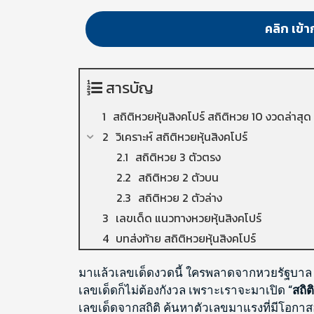
คลิก เข้า
สารบัญ
สถิติหวยหุ้นสิงคโปร์ สถิติหวย 10 งวดล่าสุด
วิเคราะห์ สถิติหวยหุ้นสิงคโปร์
สถิติหวย 3 ตัวตรง
สถิติหวย 2 ตัวบน
สถิติหวย 2 ตัวล่าง
เลขเด็ด แนวทางหวยหุ้นสิงคโปร์
บทส่งท้าย สถิติหวยหุ้นสิงคโปร์
มาแล้วเลขเด็ดงวดนี้ ใครพลาดจากหวยรัฐบาล เรา
เลขเด็ดก็ไม่ต้องกังวล เพราะเราจะมาเปิด “
สถิต
เลขเด็ดจากสถิติ ค้นหาตัวเลขมาแรงที่มีโอกา