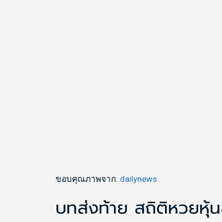
ขอบคุณภาพจาก:
dailynews
บทส่งท้าย สถิติหวยหุ้น