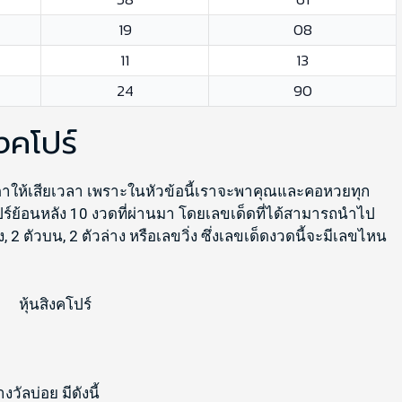
19
08
11
13
24
90
ิงคโปร์
ดาให้เสียเวลา เพราะในหัวข้อนี้เราจะพาคุณและคอหวยทุก
ปร์ย้อนหลัง 10 งวดที่ผ่านมา โดยเลขเด็ดที่ได้สามารถนำไป
, 2 ตัวบน, 2 ตัวล่าง หรือเลขวิ่ง ซึ่งเลขเด็ดงวดนี้จะมีเลขไหน
วัลบ่อย มีดังนี้