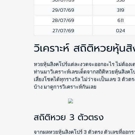
29/07/69
319
28/07/69
611
27/07/69
024
วิเคราะห์ สถิติหวยหุ้นส
หวยหุ้นสิงคโปร์แต่ละงวดจะออกอะไร ไม่ต้องเ
ท่านมาวิเคราะห์เลขเด็ดจากสถิติหวยหุ้นสิงคโ
เสี่ยงโชคได้ทุกรางวัล ไม่ว่าจะเป็นเลข 3 ตัวตรง
บ้าง มาดูการวิเคราะห์กันเลย
สถิติหวย 3 ตัวตรง
จากผลหวยหุ้นสิงคโปร์ 3 ตัวตรง ตัวเลขที่ออกราง