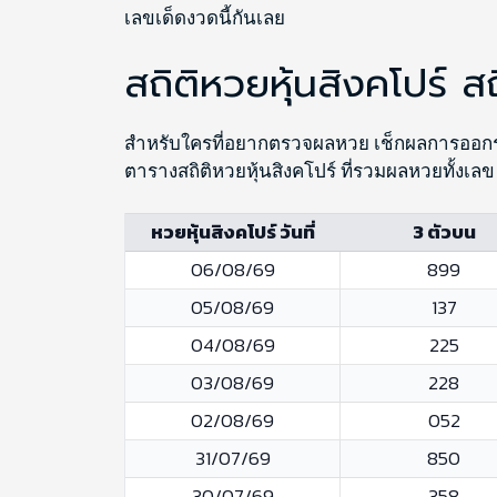
เลขเด็ดงวดนี้กันเลย
สถิติหวยหุ้นสิงคโปร์ 
สำหรับใครที่อยากตรวจผลหวย เช็กผลการออกรางว
ตารางสถิติหวยหุ้นสิงคโปร์ ที่รวมผลหวยทั้งเลข
หวยหุ้นสิงคโปร์ วันที่
3 ตัวบน
06/08/69
899
05/08/69
137
04/08/69
225
03/08/69
228
02/08/69
052
31/07/69
850
30/07/69
358