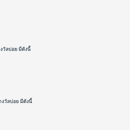
ัลบ่อย มีดังนี้
วัลบ่อย มีดังนี้