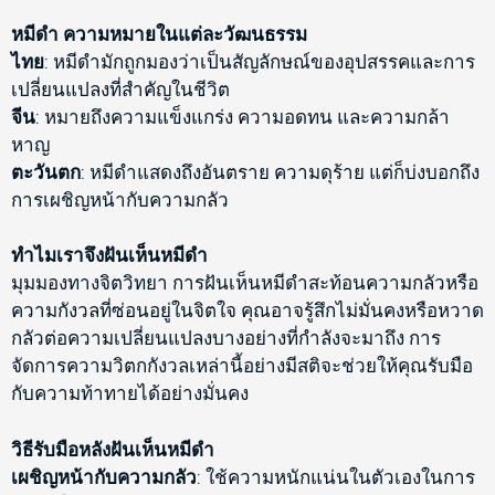
หมีดำ ความหมายในแต่ละวัฒนธรรม
ไทย
: หมีดำมักถูกมองว่าเป็นสัญลักษณ์ของอุปสรรคและการ
เปลี่ยนแปลงที่สำคัญในชีวิต
จีน
: หมายถึงความแข็งแกร่ง ความอดทน และความกล้า
หาญ
ตะวันตก
: หมีดำแสดงถึงอันตราย ความดุร้าย แต่ก็บ่งบอกถึง
การเผชิญหน้ากับความกลัว
ทำไมเราจึงฝันเห็นหมีดำ
มุมมองทางจิตวิทยา การฝันเห็นหมีดำสะท้อนความกลัวหรือ
ความกังวลที่ซ่อนอยู่ในจิตใจ คุณอาจรู้สึกไม่มั่นคงหรือหวาด
กลัวต่อความเปลี่ยนแปลงบางอย่างที่กำลังจะมาถึง การ
จัดการความวิตกกังวลเหล่านี้อย่างมีสติจะช่วยให้คุณรับมือ
กับความท้าทายได้อย่างมั่นคง
วิธีรับมือหลังฝันเห็นหมีดำ
เผชิญหน้ากับความกลัว
: ใช้ความหนักแน่นในตัวเองในการ