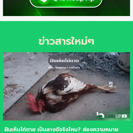
ข่าวสารใหม่ๆ
ฝันเห็นไก่ตาย เป็นลางดีจริงไหม? ส่องความหมาย