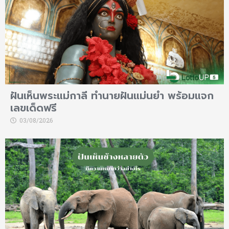
ฝันเห็นพระแม่กาลี ทำนายฝันแม่นยำ พร้อมแจก
เลขเด็ดฟรี
03/08/2026