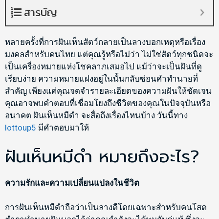
สารบัญ
หลายครั้งที่การฝันเห็นสัตว์กลายเป็นลางบอกเหตุหรือเรื่อง
มงคลสำหรับคนไทย แต่คุณรู้หรือไม่ว่า ไม่ใช่สัตว์ทุกชนิดจะ
เป็นเครื่องหมายแห่งโชคลาภเสมอไป แม้ว่าจะเป็นฝันที่ดู
เรียบง่าย ความหมายแฝงอยู่ในนั้นกลับซ่อนคำทำนายที่
สำคัญ เพียงแค่คุณจดจำรายละเอียดของความฝันให้ชัดเจน
คุณอาจพบคำตอบที่เชื่อมโยงถึงชีวิตของคุณในปัจจุบันหรือ
อนาคต ฝันเห็นหมีดำ จะสื่อถึงเรื่องไหนบ้าง วันนี้ทาง
lottoup5
มีคำตอบมาให้
ฝันเห็นหมีดำ หมายถึงอะไร?
ความรักและความเปลี่ยนแปลงในชีวิต
การฝันเห็นหมีดำถือว่าเป็นลางดีโดยเฉพาะสำหรับคนโสด