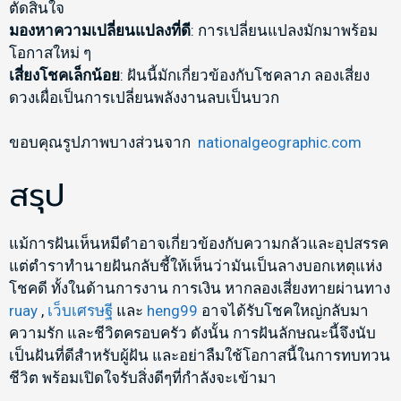
ตัดสินใจ
มองหาความเปลี่ยนแปลงที่ดี
: การเปลี่ยนแปลงมักมาพร้อม
โอกาสใหม่ ๆ
เสี่ยงโชคเล็กน้อย
: ฝันนี้มักเกี่ยวข้องกับโชคลาภ ลองเสี่ยง
ดวงเผื่อเป็นการเปลี่ยนพลังงานลบเป็นบวก
ขอบคุณรูปภาพบางส่วนจาก
nationalgeographic.com
สรุป
แม้การฝันเห็นหมีดำอาจเกี่ยวข้องกับความกลัวและอุปสรรค
แต่ตำราทำนายฝันกลับชี้ให้เห็นว่ามันเป็นลางบอกเหตุแห่ง
โชคดี ทั้งในด้านการงาน การเงิน หากลองเสี่ยงทายผ่านทาง
ruay
,
เว็บเศรษฐี
และ
heng99
อาจได้รับโชคใหญ่กลับมา
ความรัก และชีวิตครอบครัว ดังนั้น การฝันลักษณะนี้จึงนับ
เป็นฝันที่ดีสำหรับผู้ฝัน และอย่าลืมใช้โอกาสนี้ในการทบทวน
ชีวิต พร้อมเปิดใจรับสิ่งดีๆที่กำลังจะเข้ามา